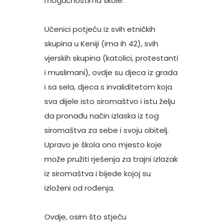
mogućnostima škole.
Učenici potječu iz svih etničkih
skupina u Keniji (ima ih 42), svih
vjerskih skupina (katolici, protestanti
i muslimani), ovdje su djeca iz grada
i sa sela, djeca s invaliditetom koja
sva dijele isto siromaštvo i istu želju
da pronađu način izlaska iz tog
siromaštva za sebe i svoju obitelj.
Upravo je škola ono mjesto koje
može pružiti rješenja za trajni izlazak
iz siromaštva i bijede kojoj su
izloženi od rođenja.
Ovdje, osim što stječu