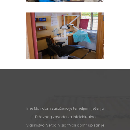
Ime Mali dom zaštićeno je temeljem rješenja
Državnog zavoda za intelektualno
vlasništvo. Verbalni žig “Mali dom” upisan je