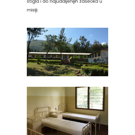
stigla i do najudaljenijih zaseoka u
misiji.