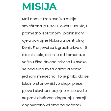
MISIJA
Mali dom – Franjevačka misija
smještena je u selu Lower Subukia, u
prometno izoliranom i planinskom
djelu pokrajine Nakuru u centralnoj
Keniji. Franjevci su izgradili crkve u 16
okolnih sela, dio ih je od kamena, a
većinu čine drvene crkvice i u svakoj
se nedjeljna misa održava samo
jednom mjesečno. To je prilika da se
lokalno stanovništvo okupi, pleše,
pjeva i slavi jer nedjeljne mise ovdje
su pravi društveni događaji. Postoji
dogovoreno vrijeme za početak