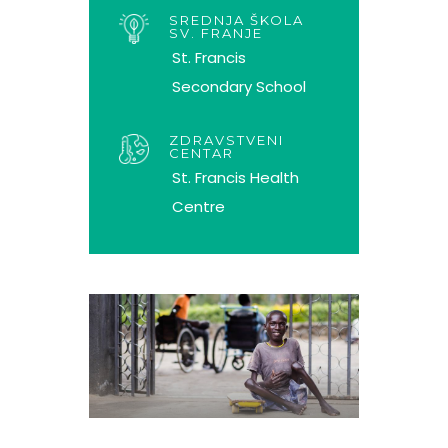
SREDNJA ŠKOLA
SV. FRANJE
St. Francis
Secondary School
ZDRAVSTVENI
CENTAR
St. Francis Health
Centre