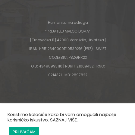
Humanitarna udruga
“PRIJATELJ MALOG DOMA“
| Trnovečka 11 | 42000 Varaždin, Hrvatska |
IBAN: HR5123400091110539216 (PBZ) | SWIFT
CODE/BIC: PBZGHR2X
OIB: 43498993110 | RURH: 21009432 | RNO:
0214321 | MB: 2897822
© Mali dom 2021. sva prava pridržana |
Koristimo kolačiće kako bi vam omogućili najbolje
Politika privatnosti
korisničko iskustvo.
SAZNAJ VIŠE...
PRIHVAĆAM