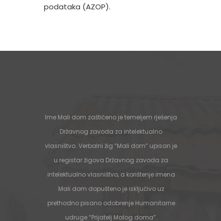
podataka (AZOP).
Ime Mali dom zaštićeno je temeljem rješenja
Državnog zavoda za intelektualno
vlasništvo. Verbalni žig “Mali dom” upisan je
u registar žigova Državnog zavoda za
intelektualno vlasništvo, a korištenje imena
Mali dom dopušteno je isključivo uz
prethodno pisano odobrenje Humanitarne
udruge “Prijatelj Malog doma”.