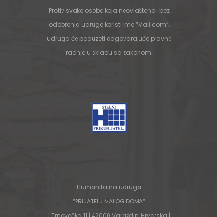
Protiv svake osobe koja neovlašteno i bez
odobrenja udruge koristi ime “Mali dom”,
udruga će poduzeti odgovarajuće pravne
radnje u skladu sa zakonom.
Humanitarna udruga
“PRIJATELJ MALOG DOMA“
| Trnovečka 11 | 42000 Varaždin, Hrvatska |