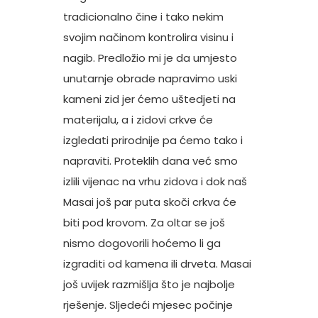
tradicionalno čine i tako nekim
svojim načinom kontrolira visinu i
nagib. Predložio mi je da umjesto
unutarnje obrade napravimo uski
kameni zid jer ćemo uštedjeti na
materijalu, a i zidovi crkve će
izgledati prirodnije pa ćemo tako i
napraviti. Proteklih dana već smo
izlili vijenac na vrhu zidova i dok naš
Masai još par puta skoči crkva će
biti pod krovom. Za oltar se još
nismo dogovorili hoćemo li ga
izgraditi od kamena ili drveta. Masai
još uvijek razmišlja što je najbolje
rješenje. Sljedeći mjesec počinje