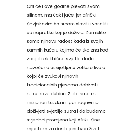
Oni će i ove godine pjevati svom
silinom, ma čak i jače, jer afrički
čovjek svim će srcem slaviti i veseliti
se napretku koji je doživio. Zamislite
samo njihovu radost kada iz svojih
tamnih kuća u kojima će tko zna kad
zasjati električno svjetlo dođu
navečer u osvijetljenu veliku crkvu u
kojoj će zvukovi njihovih
tradicionalnih pjesama dobivati
neku novu dubinu. Zato smo mi
misionari tu, da im pomognemo
doživjeti svjetlije sutra i da budemo
svjedoci promjena koji Afriku čine
mjestom za dostojanstven život