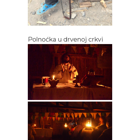
Polnoćka u drvenoj crkvi