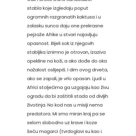
stabla koje izgledaju poput
ogromnih razgranatih kaktusa i u
zalasku sunca daju one prekrasne
pejzaže Afrike u stvari najavljuju
opasnost. Bijeli sok iz njegovih
stabljika iznimno je otrovan, izaziva
opekline na koži, a ako dođe do oka
nažalost oslijepiš. I dim ovog drveta,
ako se zapali, je vrlo opasan. Ljudi u
Africi stoljećima ga uzgajaju kao živu
ogradu da bi zaštitili stada od divljih
životinja. No kod nas u misiji nema
predatora. Mi smo miran kraj pa se
selom slobodno uz krave i koze
šeću magarci (tvrdoglavi su kao i