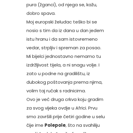
pura (žganci), od njega se, kažu,
dobro spava.
Moj europski želudac teško bi se
nosio s tim da iz dana u dan jedem
istu hranu i da sam istovremeno
vedar, strpljiv i spreman za posao.
Mi bijelci jednostavno nemamo tu
izdržljivost tijela, a ni snagu volje. I
zato u podne na gradilištu, iz
dubokog poštovanja prema njima,
volim taj ručak s radnicima.
Ovo je već druga crkva koju gradim
za svog vijeka ovdje u Africi. Prvu
smo završili prije četiri godine u selu
čije ime
Polepole
, što na svahiliju