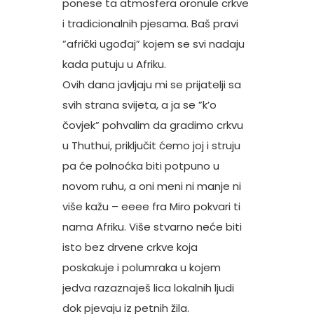
ponese ta atmosfera oronule crkve
i tradicionalnih pjesama. Baš pravi
”afrički ugođaj” kojem se svi nadaju
kada putuju u Afriku.
Ovih dana javljaju mi se prijatelji sa
svih strana svijeta, a ja se ”k’o
čovjek” pohvalim da gradimo crkvu
u Thuthui, priključit ćemo joj i struju
pa će polnoćka biti potpuno u
novom ruhu, a oni meni ni manje ni
više kažu – eeee fra Miro pokvari ti
nama Afriku. Više stvarno neće biti
isto bez drvene crkve koja
poskakuje i polumraka u kojem
jedva razaznaješ lica lokalnih ljudi
dok pjevaju iz petnih žila.