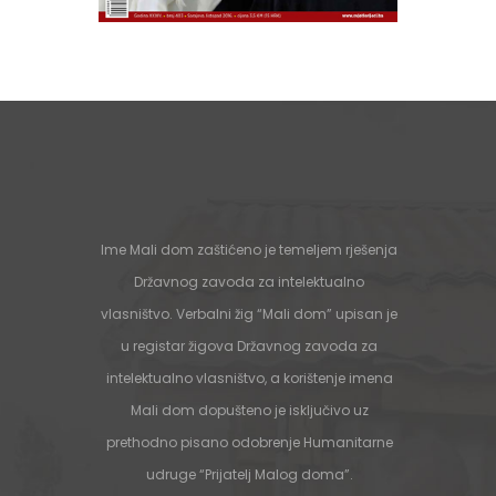
Ime Mali dom zaštićeno je temeljem rješenja
Državnog zavoda za intelektualno
vlasništvo. Verbalni žig “Mali dom” upisan je
u registar žigova Državnog zavoda za
intelektualno vlasništvo, a korištenje imena
Mali dom dopušteno je isključivo uz
prethodno pisano odobrenje Humanitarne
udruge “Prijatelj Malog doma”.