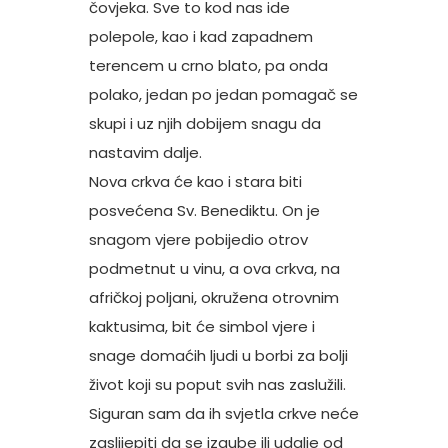
čovjeka. Sve to kod nas ide
polepole, kao i kad zapadnem
terencem u crno blato, pa onda
polako, jedan po jedan pomagač se
skupi i uz njih dobijem snagu da
nastavim dalje.
Nova crkva će kao i stara biti
posvećena Sv. Benediktu. On je
snagom vjere pobijedio otrov
podmetnut u vinu, a ova crkva, na
afričkoj poljani, okružena otrovnim
kaktusima, bit će simbol vjere i
snage domaćih ljudi u borbi za bolji
život koji su poput svih nas zaslužili.
Siguran sam da ih svjetla crkve neće
zaslijepiti da se izgube ili udalje od