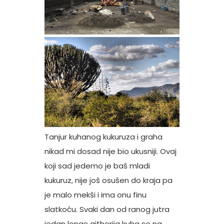
Tanjur kuhanog kukuruza i graha
nikad mi dosad nije bio ukusniji. Ovaj
koji sad jedemo je baš mladi
kukuruz, nije još osušen do kraja pa
je malo mekši i ima onu finu
slatkoću. Svaki dan od ranog jutra
jedan lonac githerija kuha se na