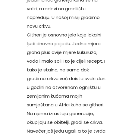
vatri, a radovi na gradilištu
napreduju. U našoj misiji gradimo
novu crkvu.
Githeri je osnovno jelo koje lokalni
ljudi dnevno pojedu. Jedna mjera
graha plus dvije mjere kukuruza,
voda i malo soli i to je cijeli recept. I
tako je stalno, ne samo dok
gradimo crkvu već doista svaki dan
u godini na otvorenom ognjištu u
zemljanim kućama mojih
sumještana u Africi kuha se githeri.
Na njemu izrastaju generacije,
okupljaju se obitelji, gradi se crkva.
Navečer još jedu ugali, a to je tvrda