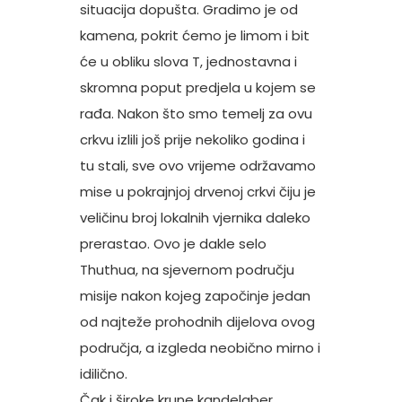
situacija dopušta. Gradimo je od
kamena, pokrit ćemo je limom i bit
će u obliku slova T, jednostavna i
skromna poput predjela u kojem se
rađa. Nakon što smo temelj za ovu
crkvu izlili još prije nekoliko godina i
tu stali, sve ovo vrijeme održavamo
mise u pokrajnjoj drvenoj crkvi čiju je
veličinu broj lokalnih vjernika daleko
prerastao. Ovo je dakle selo
Thuthua, na sjevernom području
misije nakon kojeg započinje jedan
od najteže prohodnih dijelova ovog
područja, a izgleda neobično mirno i
idilično.
Čak i široke krune kandelaber