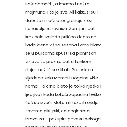
naši domaći), a imamo i nešto
majmuna. I to je sve. Ali kaktusi su i
dalje tu i moćno se granaju kroz
nenaseljenu ravnicu. Zemljani put
kroz selo izgleda prilično dobro no
kada krene kišna sezona i crno blato
se u bujicama spusti sa planinskih
vrhova te prekrije put u tankom
sloju, možeš se slikati. Prolaska u
sljedeća sela Momoi i Bogoine više
nema. To crno blato je toliko rijetko i
ljepljivo i kada kotači zapadnu teško
ćeš se izvući. Motori ili kako ih ovdje
zovemo piki-piki, od engleskog
izraza za – pokupiti, povesti nekoga,