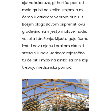
sjetva kukuruza, githeri će postati
malo grublji sa zrelim zrnjem, a mi
ćemo u afričkom vedrom duhu i s
Božjim blagoslovom pripremiti ovu
građevinu za mjesto molitve, nade,
veselja i druženja. Mjesto gdje ćemo
krstiti novu djecu i brakom okruniti
stasale ljubavi. Jednom mjesečno
tu će biti i mobilna klinika za one koji
trebaju medicinsku pomoć.