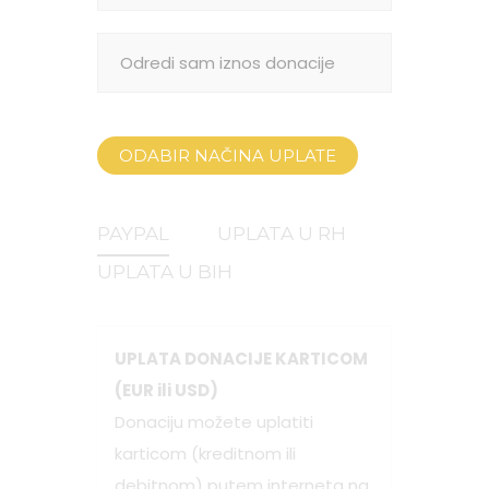
ODABIR NAČINA UPLATE
PAYPAL
UPLATA U RH
UPLATA U BIH
UPLATA DONACIJE KARTICOM
(EUR ili USD)
Donaciju možete uplatiti
karticom (kreditnom ili
debitnom) putem interneta na