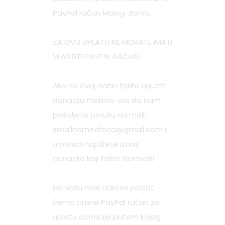
PayPal račun Malog doma.
ZA OVU UPLATU NE MORATE IMATI
VLASTITI PAYPAL RAČUN!
Ako na ovaj način želite uputiti
donaciju molimo vas da nam
pošaljete poruku na mail:
smallhomeafrica@gmail.com
i
u poruci napišete iznos
donacije koji želite darovati.
Na vašu mail adresu poslat
ćemo online PayPal račun za
uplatu donacije putem kojeg