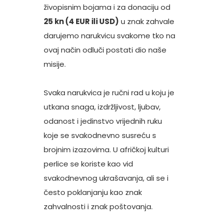
živopisnim bojama i za donaciju od
25 kn (4 EUR ili USD)
u znak zahvale
darujemo narukvicu svakome tko na
ovaj način odluči postati dio naše
misije.
Svaka narukvica je ručni rad u koju je
utkana snaga, izdržljivost, ljubav,
odanost i jedinstvo vrijednih ruku
koje se svakodnevno susreću s
brojnim izazovima. U afričkoj kulturi
perlice se koriste kao vid
svakodnevnog ukrašavanja, ali se i
često poklanjanju kao znak
zahvalnosti i znak poštovanja.