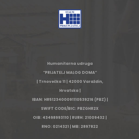
Humanitarna udruga
“PRIJATELJ MALOG DOMA“
| Trnovečka 11 | 42000 Varaždin,
Hrvatska |
IBAN: HR5123400091110539216 (PBZ) |
SWIFT CODE/BIC: PBZGHR2X
OIB: 43498993110 | RURH: 21009432 |
RNO: 0214321 | MB: 2897822