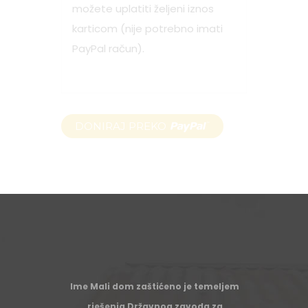
možete uplatiti željeni iznos
karticom (nije potrebno imati
PayPal račun).
Ime Mali dom zaštićeno je temeljem
rješenja Državnog zavoda za