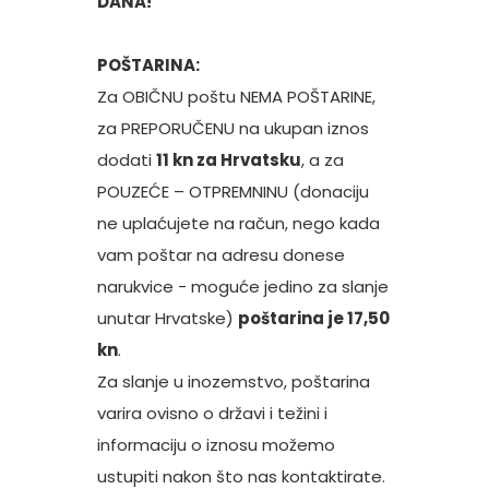
DANA!
POŠTARINA:
Za OBIČNU poštu NEMA POŠTARINE,
za PREPORUČENU na ukupan iznos
dodati
11 kn za Hrvatsku
, a za
POUZEĆE – OTPREMNINU (donaciju
ne uplaćujete na račun, nego kada
vam poštar na adresu donese
narukvice - moguće jedino za slanje
unutar Hrvatske)
poštarina je 17,50
kn
.
Za slanje u inozemstvo, poštarina
varira ovisno o državi i težini i
informaciju o iznosu možemo
ustupiti nakon što nas kontaktirate.