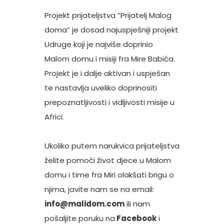
Projekt prijateljstva ”Prijatelj Malog
doma” je dosad najuspješniji projekt
Udruge koji je najviše doprinio
Malom domu i misiji fra Mire Babića.
Projekt je i dalje aktivan i uspješan
te nastavlja uveliko doprinositi
prepoznatljivosti i vidljivosti misije u
Africi.
Ukoliko putem narukvica prijateljstva
želite pomoći život djece u Malom
domu i time fra Miri olakšati brigu o
njima, javite nam se na email:
info@malidom.com
ili nam
pošaljite poruku na
Facebook
i