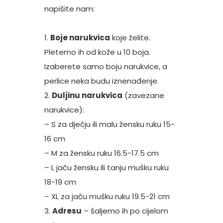
napišite nam:
1.
Boje narukvica
koje želite.
Pletemo ih od kože u 10 boja.
Izaberete samo boju narukvice, a
perlice neka budu iznenađenje.
2.
Duljinu narukvica
(zavezane
narukvice):
– S za dječju ili malu žensku ruku 15-
16 cm
– M za žensku ruku 16.5-17.5 cm
– L jaču žensku ili tanju mušku ruku
18-19 cm
– XL za jaču mušku ruku 19.5-21 cm
3.
Adresu
– šaljemo ih po cijelom