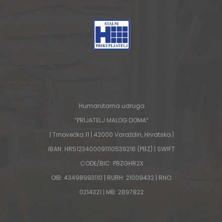
Humanitarna udruga
“PRIJATELJ MALOG DOMA“
| Trnovečka 11 | 42000 Varaždin, Hrvatska |
IBAN: HR5123400091110539216 (PBZ) | SWIFT
CODE/BIC: PBZGHR2X
OIB: 43498993110 | RURH: 21009432 | RNO:
0214321 | MB: 2897822