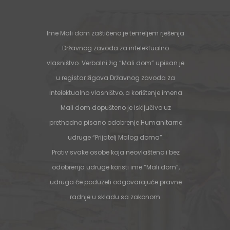
Ime Mali dom zaštićeno je temeljem rješenja
Državnog zavoda za intelektualno
vlasništvo. Verbalni žig “Mali dom” upisan je
u registar žigova Državnog zavoda za
intelektualno vlasništvo, a korištenje imena
Mali dom dopušteno je isključivo uz
prethodno pisano odobrenje Humanitarne
udruge “Prijatelj Malog doma”.
Protiv svake osobe koja neovlašteno i bez
odobrenja udruge koristi ime “Mali dom”,
udruga će poduzeti odgovarajuće pravne
radnje u skladu sa zakonom.