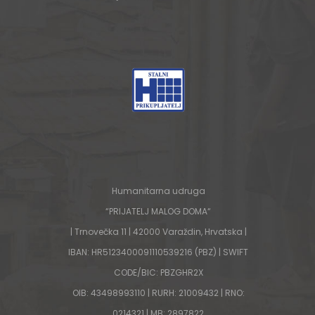
Humanitarna udruga
“PRIJATELJ MALOG DOMA“
| Trnovečka 11 | 42000 Varaždin, Hrvatska |
IBAN: HR5123400091110539216 (PBZ) | SWIFT
CODE/BIC: PBZGHR2X
OIB: 43498993110 | RURH: 21009432 | RNO:
0214321 | MB: 2897822