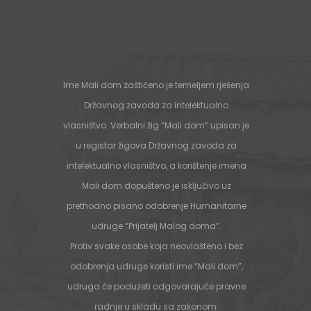
Ime Mali dom zaštićeno je temeljem rješenja
Državnog zavoda za intelektualno
vlasništvo. Verbalni žig “Mali dom” upisan je
u registar žigova Državnog zavoda za
intelektualno vlasništvo, a korištenje imena
Mali dom dopušteno je isključivo uz
prethodno pisano odobrenje Humanitarne
udruge “Prijatelj Malog doma”.
Protiv svake osobe koja neovlašteno i bez
odobrenja udruge koristi ime “Mali dom”,
udruga će poduzeti odgovarajuće pravne
radnje u skladu sa zakonom.