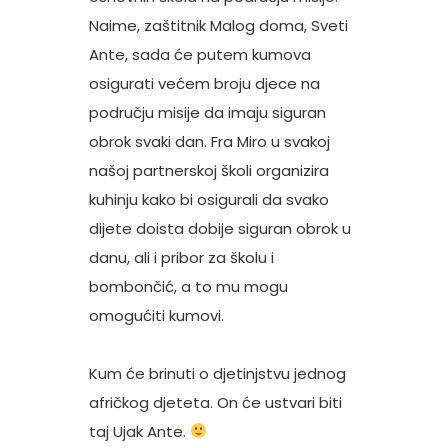
Naime, zaštitnik Malog doma, Sveti
Ante, sada će putem kumova
osigurati većem broju djece na
području misije da imaju siguran
obrok svaki dan. Fra Miro u svakoj
našoj partnerskoj školi organizira
kuhinju kako bi osigurali da svako
dijete doista dobije siguran obrok u
danu, ali i pribor za školu i
bombončić, a to mu mogu
omogućiti kumovi.
Kum će brinuti o djetinjstvu jednog
afričkog djeteta. On će ustvari biti
taj Ujak Ante.