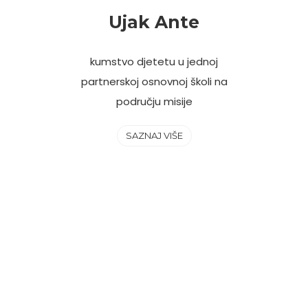
Ujak Ante
kumstvo djetetu u jednoj
partnerskoj osnovnoj školi na
području misije
SAZNAJ VIŠE
VAŽNO
MOLIMO VAS, NEMOJTE
UPLAĆIVATI DONACIJU ZA