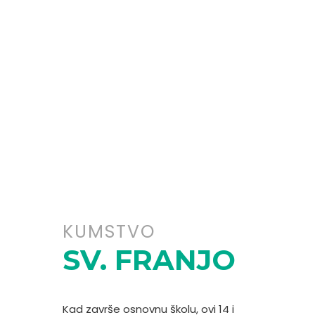
ŠKOLARINU PRIJE NEGO ŠTO
DOBIJETE NAŠ ODGOVOR I
PODATKE O DJETETU
KUMSTVO
SV. FRANJO
Kad završe osnovnu školu, ovi 14 i