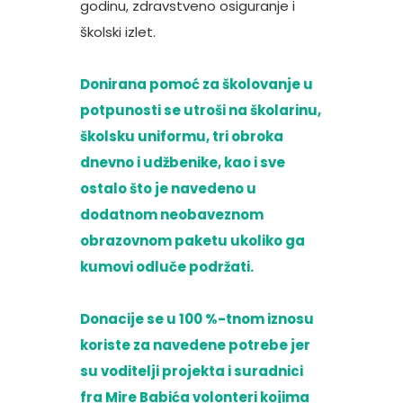
godinu, zdravstveno osiguranje i
školski izlet.
Donirana pomoć za školovanje u
potpunosti se utroši na školarinu,
školsku uniformu, tri obroka
dnevno i udžbenike, kao i sve
ostalo što je navedeno u
dodatnom neobaveznom
obrazovnom paketu ukoliko ga
kumovi odluče podržati.
Donacije se u 100 %-tnom iznosu
koriste za navedene potrebe jer
su voditelji projekta i suradnici
fra Mire Babića volonteri kojima