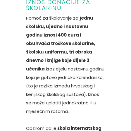
IZNOS DONACIJE ZA
ŠKOLARINU
Pomoć za školovanje za
jednu
školsku, ujedno i nastavnu
godinu iznosi 400 eura i
obuhvaća troškove školarine,
školsku uniformu, tri obroka
dnevno i knjige koje dijele 3
učenika
kroz cijelu nastavnu godinu
koja je gotovo jednaka kalendarskoj
(to je razlika između hrvatskog i
kenijskog školskog sustava). Iznos
se može uplatiti jednokratno ili u
mjesečnim ratama.
Obzirom da je
škola internatskog