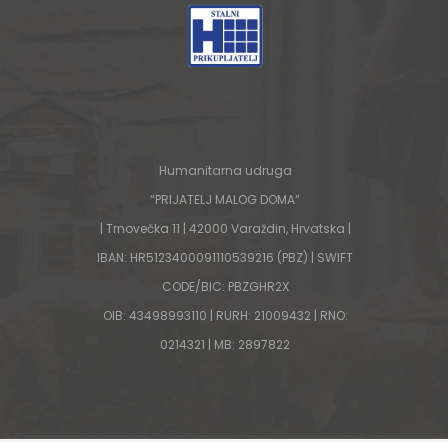
Humanitarna udruga
“PRIJATELJ MALOG DOMA“
| Trnovečka 11 | 42000 Varaždin, Hrvatska |
IBAN: HR5123400091110539216 (PBZ) | SWIFT
CODE/BIC: PBZGHR2X
OIB: 43498993110 | RURH: 21009432 | RNO:
0214321 | MB: 2897822