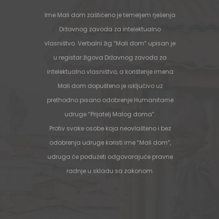
Ime Mali dom zaštićeno je temeljem rješenja
Državnog zavoda za intelektualno
vlasništvo. Verbalni žig “Mali dom” upisan je
u registar žigova Državnog zavoda za
intelektualno vlasništvo, a korištenje imena
Mali dom dopušteno je isključivo uz
prethodno pisano odobrenje Humanitarne
udruge “Prijatelj Malog doma”.
Protiv svake osobe koja neovlašteno i bez
odobrenja udruge koristi ime “Mali dom”,
udruga će poduzeti odgovarajuće pravne
radnje u skladu sa zakonom.