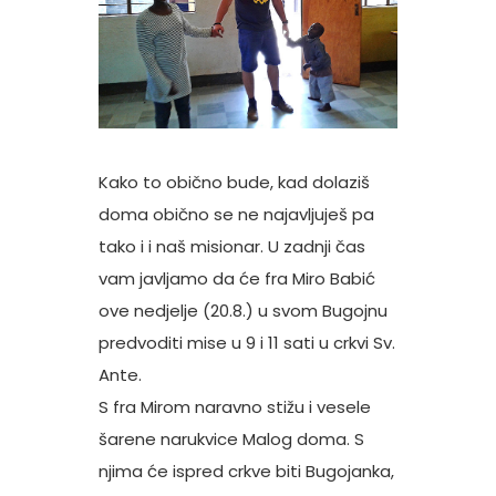
Kako to obično bude, kad dolaziš
doma obično se ne najavljuješ pa
tako i i naš misionar. U zadnji čas
vam javljamo da će fra Miro Babić
ove nedjelje (20.8.) u svom Bugojnu
predvoditi mise u 9 i 11 sati u crkvi Sv.
Ante.
S fra Mirom naravno stižu i vesele
šarene narukvice Malog doma. S
njima će ispred crkve biti Bugojanka,