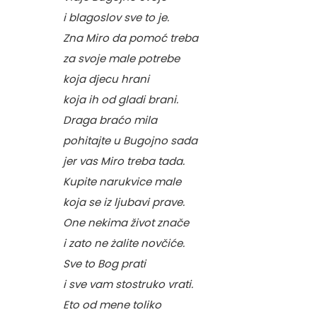
i blagoslov sve to je.
Zna Miro da pomoć treba
za svoje male potrebe
koja djecu hrani
koja ih od gladi brani.
Draga braćo mila
pohitajte u Bugojno sada
jer vas Miro treba tada.
Kupite narukvice male
koja se iz ljubavi prave.
One nekima život znače
i zato ne żalite novčiće.
Sve to Bog prati
i sve vam stostruko vrati.
Eto od mene toliko