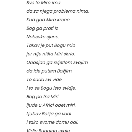
Sve to Miro ima
da za njega problema nima.
Kud god Miro krene
Bog ga prati iz
Nebeske sjene.
Takav je put Bogu mio
jer nije ništa Miri skrio.
Obasjao ga svjetlom svojim
da ide putem Božjim.
To sada svi vide
i to se Bogu isto svidje.
Bog po fra Miri
ljude u Africi opet miri.
Ljubav Božja ga vodi
i tako svome domu odi.
Vidje Bugojno svoje