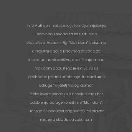
Ime Mali dom zaštićeno je temeljem rješenja
Državnog zavoda za intelektualno
vlasništvo. Verbalni žig “Mali dom” upisan je
u registar žigova Državnog zavoda za
intelektualno vlasništvo, a korištenje imena
Mali dom dopušteno je isključivo uz
prethodno pisano odobrenje Humanitarne
udruge “Prijatelj Malog doma”.
Protiv svake osobe koja neovlašteno i bez
odobrenja udruge koristi ime “Mali dom”,
udruga će poduzeti odgovarajuće pravne
radnje u skladu sa zakonom.