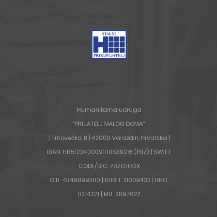
Humanitarna udruga
“PRIJATELJ MALOG DOMA“
| Trnovečka 11 | 42000 Varaždin, Hrvatska |
IBAN: HR5123400091110539216 (PBZ) | SWIFT
CODE/BIC: PBZGHR2X
OIB: 43498993110 | RURH: 21009432 | RNO:
0214321 | MB: 2897822