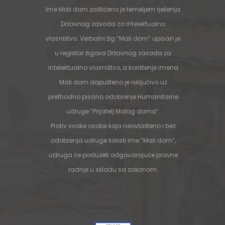
Ime Mali dom zaštićeno je temeljem rješenja
Državnog zavoda za intelektualno
vlasništvo. Verbalni žig “Mali dom” upisan je
u registar žigova Državnog zavoda za
intelektualno vlasništvo, a korištenje imena
Mali dom dopušteno je isključivo uz
prethodno pisano odobrenje Humanitarne
udruge “Prijatelj Malog doma”.
Protiv svake osobe koja neovlašteno i bez
odobrenja udruge koristi ime “Mali dom”,
udruga će poduzeti odgovarajuće pravne
radnje u skladu sa zakonom.