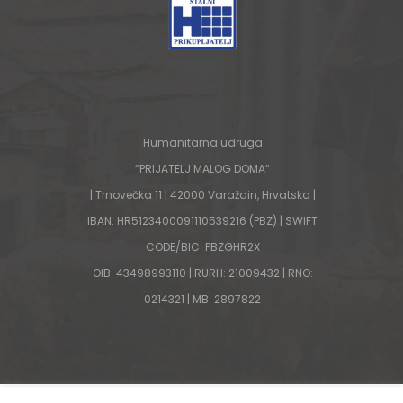
Humanitarna udruga
“PRIJATELJ MALOG DOMA“
| Trnovečka 11 | 42000 Varaždin, Hrvatska |
IBAN: HR5123400091110539216 (PBZ) | SWIFT
CODE/BIC: PBZGHR2X
OIB: 43498993110 | RURH: 21009432 | RNO:
0214321 | MB: 2897822