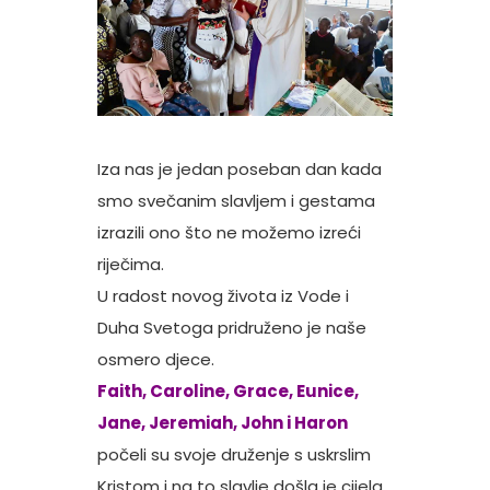
Iza nas je jedan poseban dan kada
smo svečanim slavljem i gestama
izrazili ono što ne možemo izreći
riječima.
U radost novog života iz Vode i
Duha Svetoga pridruženo je naše
osmero djece.
Faith, Caroline, Grace, Eunice,
Jane, Jeremiah, John i Haron
počeli su svoje druženje s uskrslim
Kristom i na to slavlje došla je cijela