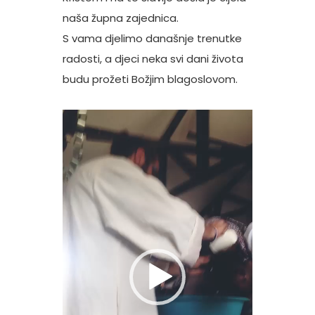
naša župna zajednica.
S vama djelimo današnje trenutke
radosti, a djeci neka svi dani života
budu prožeti Božjim blagoslovom.
Reproduktor
videozapisa