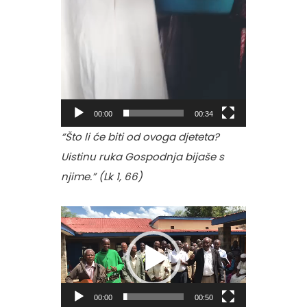
00:00
00:34
“Što li će biti od ovoga djeteta?
Uistinu ruka Gospodnja bijaše s
njime.” (Lk 1, 66)
Reproduktor
videozapisa
00:00
00:50